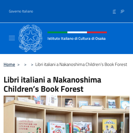
Salta al contenuto
IT
JP
Governo Italiano
Intestazione sito, social e menù
Istituto Italiano di Cultura di Osaka
Sito ufficiale dell'Istituto Italiano di Cultura
Home
>
>
>
Libri italiani a Nakanoshima Children’s Book Forest
Libri italiani a Nakanoshima
Children’s Book Forest