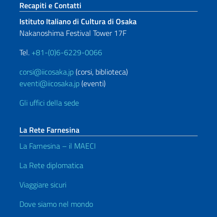
Sezione footer
Recapiti e Contatti
Istituto Italiano di Cultura di Osaka
Nakanoshima Festival Tower 17F
Tel.
+81-(0)6-6229-0066
corsi@iicosaka.jp
(corsi, biblioteca)
eventi@iicosaka.jp
(eventi)
Gli uffici della sede
La Rete Farnesina
La Farnesina – il MAECI
La Rete diplomatica
Viaggiare sicuri
Dove siamo nel mondo