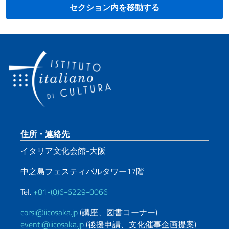
セクション内を移動する
Footer section
住所・連絡先
イタリア文化会館-大阪
中之島フェスティバルタワー17階
Tel.
+81-(0)6-6229-0066
corsi@iicosaka.jp
(講座、図書コーナー)
eventi@iicosaka.jp
(後援申請、文化催事企画提案)