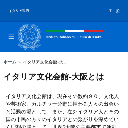
コンテンツへスキップ
IT
JP
イタリア政府
Header, social and menu of site
Istituto Italiano di Cultura di Osaka
Sito ufficiale dell'Istituto Italiano di Cultura
ホーム
>
イタリア文化会館-大...
イタリア文化会館-大阪とは
イタリア文化会館は、現在その数約９０、文化人
や芸術家、カルチャー分野に携わる人々の出会い
と活動の場として、また、在外イタリア人とその
国の市民の方々のイタリアとの繋がりを深めてい
く理想の場として、世界5大陸の主要都市で活動し