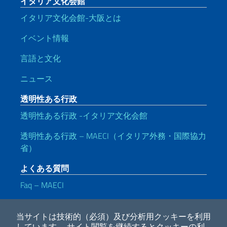
イタリア文化会館
イタリア文化会館-大阪とは
イベント情報
言語と文化
ニュース
透明性ある行政
透明性ある行政 -イタリア文化会館
透明性ある行政 – MAECI（イタリア外務・国際協力
省）
よくある質問
Faq – MAECI
便利なリンク
当サイトは技術的（必須）及び分析用クッキーを利用
Note legali
Privacy e cookie policy
Dichiarazione di accessibilità
しています。
サイト閲覧を継続するとクッキーの利