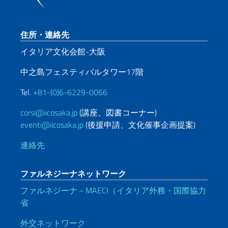
Footer section
住所・連絡先
イタリア文化会館-大阪
中之島フェスティバルタワー17階
Tel.
+81-(0)6-6229-0066
corsi@iicosaka.jp
(講座、図書コーナー)
eventi@iicosaka.jp
(後援申請、文化催事企画提案)
連絡先
ファルネジーナネットワーク
ファルネジーナ－MAECI（イタリア外務・国際協力
省
外交ネットワーク