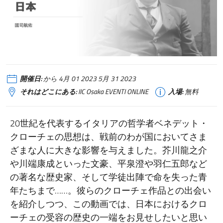
開催日:
から 4月 01 2023 5月 31 2023
それはどこにある:
IIC Osaka EVENTI ONLINE
入場:
無料
20世紀を代表するイタリアの哲学者ベネデット・
クローチェの思想は、戦前のわが国においてさま
ざまな人に大きな影響を与えました。芥川龍之介
や川端康成といった文豪、平泉澄や羽仁五郎など
の著名な歴史家、そして学徒出陣で命を失った青
年たちまで……。彼らのクローチェ作品との出会い
を紹介しつつ、この動画では、日本におけるクロ
ーチェの受容の歴史の一端をお見せしたいと思い