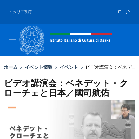
コンテンツへスキップ
IT
JP
イタリア政府
Header, social and menu of site
Istituto Italiano di Cultura di Osaka
Sito ufficiale dell'Istituto Italiano di Cultura
ホーム
>
イベント情報
>
イベント
>
ビデオ講演会：ベネデ...
ビデオ講演会：ベネデット・ク
ローチェと日本／國司航佑