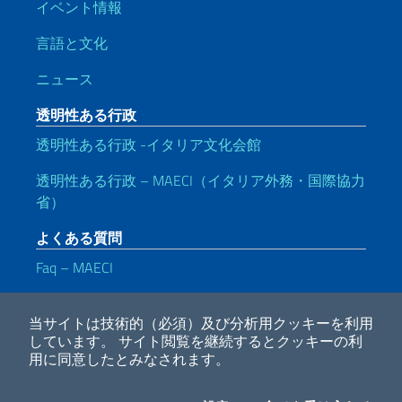
イベント情報
言語と文化
ニュース
透明性ある行政
透明性ある行政 -イタリア文化会館
透明性ある行政 – MAECI（イタリア外務・国際協力
省）
よくある質問
Faq – MAECI
便利なリンク
当サイトは技術的（必須）及び分析用クッキーを利用
Note legali
Privacy e cookie policy
Dichiarazione di accessibilità
しています。
サイト閲覧を継続するとクッキーの利
用に同意したとみなされます。