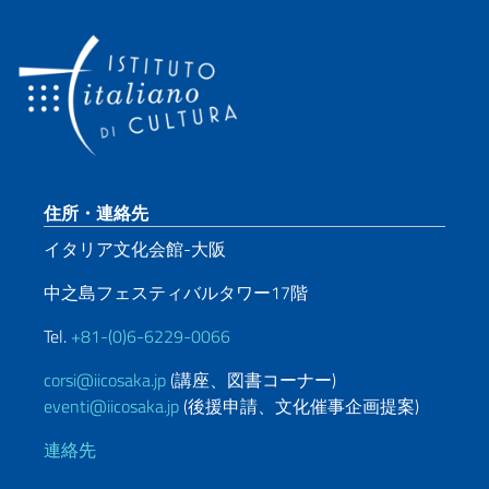
Footer section
住所・連絡先
イタリア文化会館-大阪
中之島フェスティバルタワー17階
Tel.
+81-(0)6-6229-0066
corsi@iicosaka.jp
(講座、図書コーナー)
eventi@iicosaka.jp
(後援申請、文化催事企画提案)
連絡先