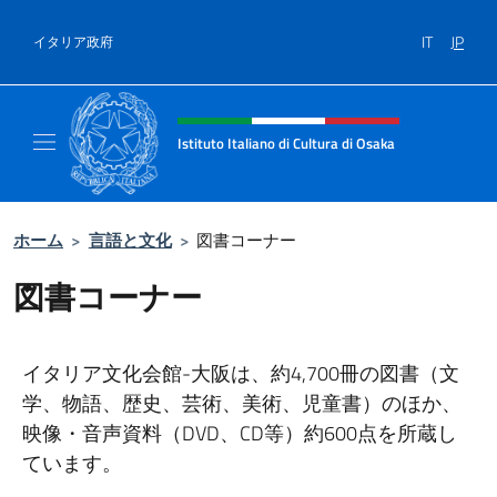
コンテンツへスキップ
IT
JP
イタリア政府
Header, social and menu of site
Istituto Italiano di Cultura di Osaka
Sito ufficiale dell'Istituto Italiano di Cultura
ホーム
>
言語と文化
>
図書コーナー
図書コーナー
イタリア文化会館-大阪は、約4,700冊の図書（文
学、物語、歴史、芸術、美術、児童書）のほか、
映像・音声資料（DVD、CD等）約600点を所蔵し
ています。