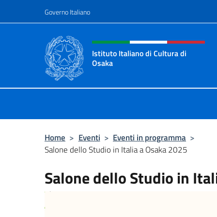
Salta al contenuto
Governo Italiano
Intestazione sito, social 
Istituto Italiano di Cultura di
Osaka
Sito ufficiale dell'Istituto Italiano d
Home
>
Eventi
>
Eventi in programma
>
Salone dello Studio in Italia a Osaka 2025
Salone dello Studio in Ita