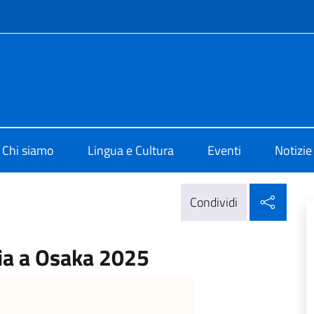
e menù
i Cultura di Osaka
Chi siamo
Lingua e Cultura
Eventi
Notizie
Condi
Condividi
lia a Osaka 2025