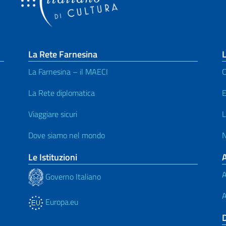
La Rete Farnesina
L
La Farnesina – il MAECI
C
La Rete diplomatica
E
Viaggiare sicuri
L
Dove siamo nel mondo
N
Le Istituzioni
A
Governo Italiano
A
Europa.eu