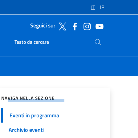
IT
JP
Seguici su:
Cerca nel sito
Ricerca sito live
vidi sui Social Network
NAVIGA NELLA SEZIONE
Eventi in programma
Archivio eventi