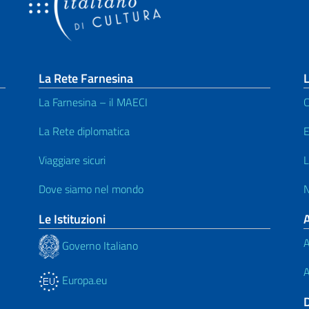
La Rete Farnesina
L
La Farnesina – il MAECI
C
La Rete diplomatica
E
Viaggiare sicuri
L
Dove siamo nel mondo
N
Le Istituzioni
A
Governo Italiano
A
Europa.eu