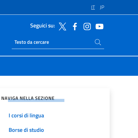
IT
JP
Seguici su:
Cerca nel sito
Ricerca sito live
vidi sui Social Network
NAVIGA NELLA SEZIONE
I corsi di lingua
Borse di studio