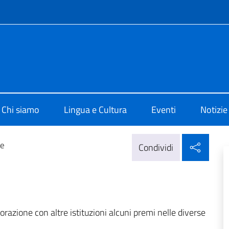
e menù
i Cultura di Osaka
Chi siamo
Lingua e Cultura
Eventi
Notizie
Condi
ne
Condividi
borazione con altre istituzioni alcuni premi nelle diverse