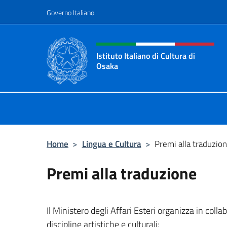
Salta al contenuto
Governo Italiano
Intestazione sito, social 
Istituto Italiano di Cultura di
Osaka
Sito ufficiale dell'Istituto Italiano d
Home
>
Lingua e Cultura
>
Premi alla traduzio
Premi alla traduzione
Il Ministero degli Affari Esteri organizza in colla
discipline artistiche e culturali;